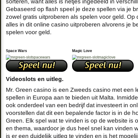
sorteren, want alles is netjes ingedeeld in verschi
Gebaseerd op flash speel je deze spellen via je b
zowel gratis uitproberen als spelen voor geld. Op
alles in dit online casino uitproberen alvorens je b
spelen voor geld.
Space Wars
Magic Love
Videoslots en uitleg.
Mr. Green casino is een Zweeds casino met een le
spellen in Europa aan te bieden uit Malta. Inmiddel
ook onderdeel van een bedrijf dat investeert in on
voorstellen dat dit een bepalende factor is in de h
Green. Elk spel wat te vinden is op de website is
en thema, waardoor je dus heel snel kan vinden wa
is er een duidelijk uitleg te vinden en is het mogeli