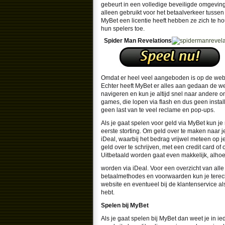
gebeurt in een volledige beveiligde omgeving
alleen gebruikt voor het betaalverkeer tusse
MyBet een licentie heeft hebben ze zich te 
hun spelers toe.
Spider Man Revelations
Omdat er heel veel aangeboden is op de websi
Echter heeft MyBet er alles aan gedaan de web
navigeren en kun je altijd snel naar andere o
games, die lopen via flash en dus geen instal
geen last van te veel reclame en pop-ups.
Als je gaat spelen voor geld via MyBet kun 
eerste storting. Om geld over te maken naar j
iDeal, waarbij het bedrag vrijwel meteen op j
geld over te schrijven, met een credit card o
Uitbetaald worden gaat even makkelijk, alhoe
worden via iDeal. Voor een overzicht van alle
betaalmethodes en voorwaarden kun je terech
website en eventueel bij de klantenservice al
hebt.
Spelen bij MyBet
Als je gaat spelen bij MyBet dan weet je in ie