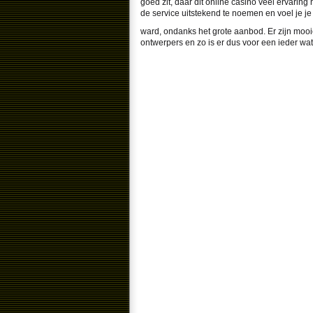
goed zit, daar dit online casino veel ervarin
de service uitstekend te noemen en voel je j
ward, ondanks het grote aanbod. Er zijn moo
ontwerpers en zo is er dus voor een ieder wat