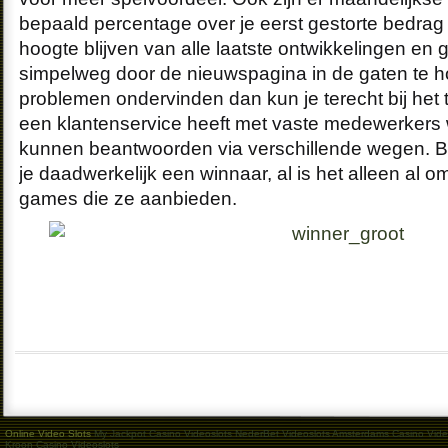
bepaald percentage over je eerst gestorte bedra
hoogte blijven van alle laatste ontwikkelingen en
simpelweg door de nieuwspagina in de gaten te h
problemen ondervinden dan kun je terecht bij het
een klantenservice heeft met vaste medewerkers
kunnen beantwoorden via verschillende wegen. Bi
je daadwerkelijk een winnaar, al is het alleen al
games die ze aanbieden.
Online Video Slots
My Jackpot Casino Videoslots
NederBet Videoslots
Amsterdams Casino Vide
Kroon Casino Videoslots