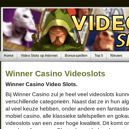
Home
Video Slots op Internet
Bonusspellen
Top 5
Nieuws
Winner Casino Videoslots
Winner Casino Video Slots.
Bij Winner Casino zul je heel veel videoslots kunn
verschillende categorieën. Naast dat ze in hun 
al veel keuze hebben, onder andere een fantastisc
mobiel casino, alle klassieke tafelspellen en gok
videoslots van een zeer hoge kwaliteit. Dit komt