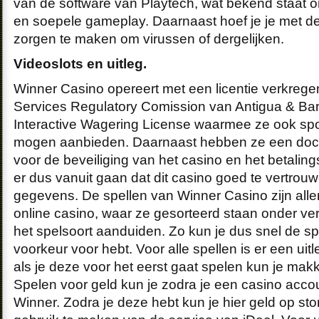
van de software van Playtech, wat bekend staat 
en soepele gameplay. Daarnaast hoef je je met de
zorgen te maken om virussen of dergelijken.
Videoslots en uitleg.
Winner Casino opereert met een licentie verkrege
Services Regulatory Comission van Antigua & B
Interactive Wagering License waarmee ze ook s
mogen aanbieden. Daarnaast hebben ze een doc
voor de beveiliging van het casino en het betaling
er dus vanuit gaan dat dit casino goed te vertrouw
gegevens. De spellen van Winner Casino zijn allem
online casino, waar ze gesorteerd staan onder ve
het spelsoort aanduiden. Zo kun je dus snel de sp
voorkeur voor hebt. Voor alle spellen is er een uit
als je deze voor het eerst gaat spelen kun je makk
Spelen voor geld kun je zodra je een casino acco
Winner. Zodra je deze hebt kun je hier geld op sto