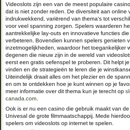
Videoslots zijn een van de meest populaire casino
dat is niet zonder reden. De diversiteit aan online 
indrukwekkend, variërend van thema's tot verschi
voor veel spanning zorgen. Spelers waarderen he
aantrekkelijke lay-outs en innovatieve functies die
verbeteren. Bovendien kunnen spelers genieten v
inzetmogelijkheden, waardoor het toegankelijker 
degenen die nieuw zijn in de wereld van videoslo
eerst een gratis oefenspel te proberen. Dit helpt je
vinden en de strategieën te leren die je winstkan
Uiteindelijk draait alles om het plezier en de span
en om te ontdekken hoe je kunt winnen op je favor
meer informatie over dit thema kun je terecht op
s
canada.com
.
Ook is er nu een casino die gebruik maakt van de 
Univesal de grote filmmaatschappij. Mede hierdoo
spelers om videoslots op internet te spelen.