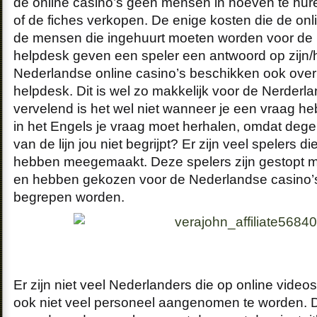
de online casino’s geen mensen in hoeven te hur
of de fiches verkopen. De enige kosten die de onl
de mensen die ingehuurt moeten worden voor de
helpdesk geven een speler een antwoord op zijn/
Nederlandse online casino’s beschikken ook ove
helpdesk. Dit is wel zo makkelijk voor de Nerderl
vervelend is het wel niet wanneer je een vraag he
in het Engels je vraag moet herhalen, omdat deg
van de lijn jou niet begrijpt? Er zijn veel spelers di
hebben meegemaakt. Deze spelers zijn gestopt me
en hebben gekozen voor de Nederlandse casino’
begrepen worden.
Er zijn niet veel Nederlanders die op online videos
ook niet veel personeel aangenomen te worden. D