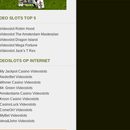
IDEO SLOTS TOP 5
Videoslot Robin Hood
Videoslot The Amsterdam Masterplan
Videoslot Dragon Island
Videoslot Mega Fortune
Videoslot Jack’s T Rex
IDEOSLOTS OP INTERNET
My Jackpot Casino Videoslots
NederBet Videoslots
Winner Casino Videoslots
Mr. Green Videoslots
Amsterdams Casino Videoslots
Kroon Casino Videoslots
CasinoLuck Videoslots
ComeOn! Videoslots
MyBet Videoslots
Vera&John Videoslots