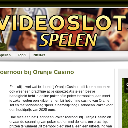
pellen
Top 5
Nieuws
oernooi bij Oranje Casino
Er is altijd wel wat te doen bij Oranje Casino – dit keer hebben ze
ook weer een prachtige actie opgezet. Als je een beetje
handigheid hebt in online poker of in poker toernooien, dan moet
je zeker weten een kijkje nemen bij het online casino van Oranje.
Tot en met donderdag speel je namelijk nog Caribbean Poker voor
een hoofdprijs van 2025 euro.
Doe mee aan het Caribbean Poker Toernooi bij Oranje Casino en
ervaar de spanning van poker spelen met de kans om prachtige
prijzen te winnen! Dit toernooi biedt niet alleen een uitbetaling van