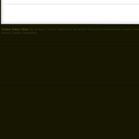
Online Video Slots
My Jackpot Casino Videoslots
NederBet Videoslots
Amsterdams Casino Vide
Kroon Casino Videoslots