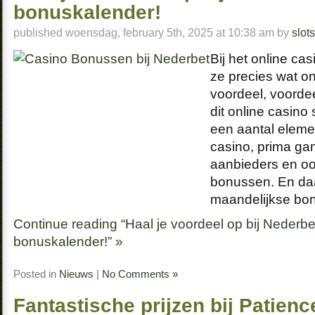
bonuskalender!
published woensdag, february 5th, 2025 at 10:38 am by
slots
Bij het online c
ze precies wat on
voordeel, voordee
dit online casin
een aantal elemen
casino, prima ga
aanbieders en oo
bonussen. En daa
maandelijkse bo
Continue reading “Haal je voordeel op bij Nederb
bonuskalender!” »
Posted in
Nieuws
|
No Comments »
Fantastische prijzen bij Patien