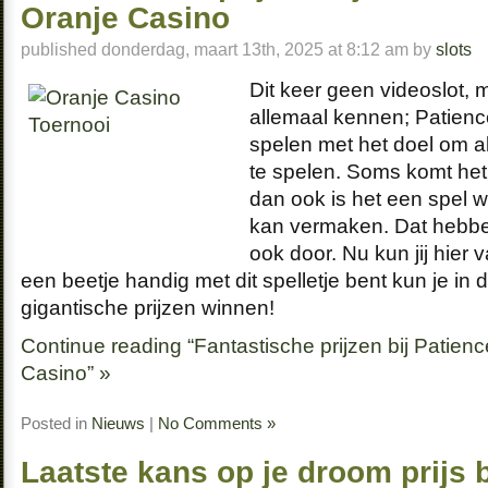
Oranje Casino
published donderdag, maart 13th, 2025 at 8:12 am by
slots
Dit keer geen videoslot, 
allemaal kennen; Patience
spelen met het doel om al
te spelen. Soms komt het 
dan ook is het een spel w
kan vermaken. Dat hebbe
ook door. Nu kun jij hier v
een beetje handig met dit spelletje bent kun je i
gigantische prijzen winnen!
Continue reading “Fantastische prijzen bij Patien
Casino” »
Posted in
Nieuws
|
No Comments »
Laatste kans op je droom prijs b