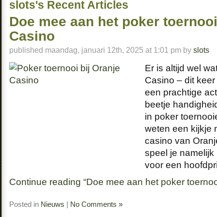
slots's Recent Articles
Doe mee aan het poker toernooi
Casino
published maandag, januari 12th, 2025 at 1:01 pm by
slots
Er is altijd wel w
Casino – dit kee
een prachtige act
beetje handigheid
in poker toernooi
weten een kijkje 
casino van Oranj
speel je namelij
voor een hoofdpr
Continue reading “Doe mee aan het poker toernooi
Posted in
Nieuws
|
No Comments »