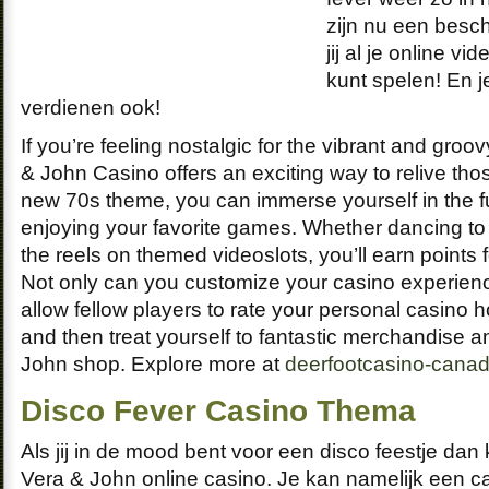
zijn nu een besc
jij al je online vi
kunt spelen! En 
verdienen ook!
If you’re feeling nostalgic for the vibrant and groo
& John Casino offers an exciting way to relive tho
new 70s theme, you can immerse yourself in the fu
enjoying your favorite games. Whether dancing to 
the reels on themed videoslots, you’ll earn points
Not only can you customize your casino experienc
allow fellow players to rate your personal casino 
and then treat yourself to fantastic merchandise 
John shop. Explore more at
deerfootcasino-cana
Disco Fever Casino Thema
Als jij in de mood bent voor een disco feestje dan k
Vera & John online casino. Je kan namelijk een ca