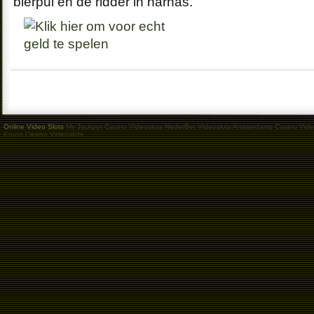
bierpul en de ridder in harnas.
Online Video Slots
My Jackpot Casino Videoslots
NederBet Videoslots
Amsterdams Casino Vide
Kroon Casino Videoslots