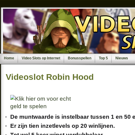
Home
Video Slots op Internet
Bonusspellen
Top 5
Nieuws
Videoslot Robin Hood
De muntwaarde is instelbaar tussen 1 en 50 
Er zijn tien inzetlevels op 20 winlijnen.
Tot wel 5 keer winst verdubbelaar.