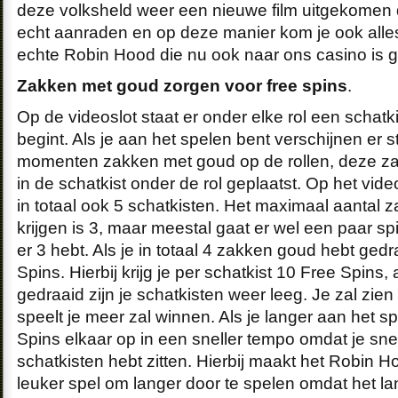
deze volksheld weer een nieuwe film uitgekomen
echt aanraden en op deze manier kom je ook alle
echte Robin Hood die nu ook naar ons casino is
Zakken met goud zorgen voor free spins
.
Op de videoslot staat er onder elke rol een schatkis
begint. Als je aan het spelen bent verschijnen er 
momenten zakken met goud op de rollen, deze z
in de schatkist onder de rol geplaatst. Op het video
in totaal ook 5 schatkisten. Het maximaal aantal z
krijgen is 3, maar meestal gaat er wel een paar s
er 3 hebt. Als je in totaal 4 zakken goud hebt ged
Spins. Hierbij krijg je per schatkist 10 Free Spins,
gedraaid zijn je schatkisten weer leeg. Je zal zien
speelt je meer zal winnen. Als je langer aan het 
Spins elkaar op in een sneller tempo omdat je sne
schatkisten hebt zitten. Hierbij maakt het Robin H
leuker spel om langer door te spelen omdat het l