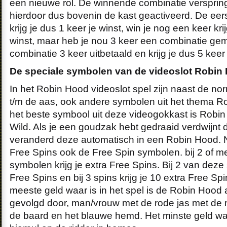
een nieuwe rol. De winnende combinatie verspring
hierdoor dus bovenin de kast geactiveerd. De eerst
krijg je dus 1 keer je winst, win je nog een keer krij
winst, maar heb je nou 3 keer een combinatie gem
combinatie 3 keer uitbetaald en krijg je dus 5 kee
De speciale symbolen van de videoslot Robin
In het Robin Hood videoslot spel zijn naast de n
t/m de aas, ook andere symbolen uit het thema
het beste symbool uit deze videogokkast is Robin H
Wild. Als je een goudzak hebt gedraaid verdwijnt d
veranderd deze automatisch in een Robin Hood. Nat
Free Spins ook de Free Spin symbolen. bij 2 of m
symbolen krijg je extra Free Spins. Bij 2 van deze 
Free Spins en bij 3 spins krijg je 10 extra Free S
meeste geld waar is in het spel is de Robin Hood 
gevolgd door, man/vrouw met de rode jas met d
de baard en het blauwe hemd. Het minste geld wa