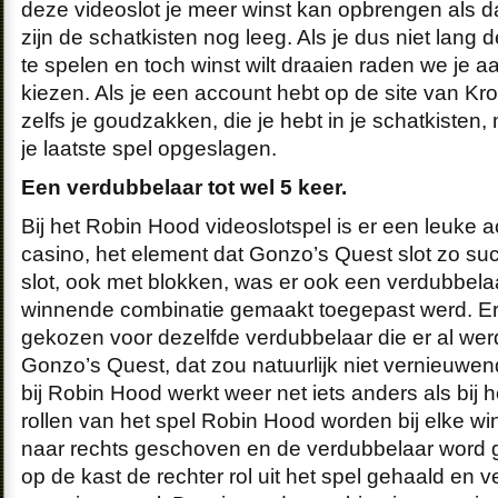
deze videoslot je meer winst kan opbrengen als da
zijn de schatkisten nog leeg. Als je dus niet lang d
te spelen en toch winst wilt draaien raden we je a
kiezen. Als je een account hebt op de site van K
zelfs je goudzakken, die je hebt in je schatkisten, 
je laatste spel opgeslagen.
Een verdubbelaar tot wel 5 keer.
Bij het Robin Hood videoslotspel is er een leuke a
casino, het element dat Gonzo’s Quest slot zo su
slot, ook met blokken, was er ook een verdubbelaa
winnende combinatie gemaakt toegepast werd. Er is
gekozen voor dezelfde verdubbelaar die er al werd
Gonzo’s Quest, dat zou natuurlijk niet vernieuwen
bij Robin Hood werkt weer net iets anders als bij
rollen van het spel Robin Hood worden bij elke wi
naar rechts geschoven en de verdubbelaar word g
op de kast de rechter rol uit het spel gehaald en ve